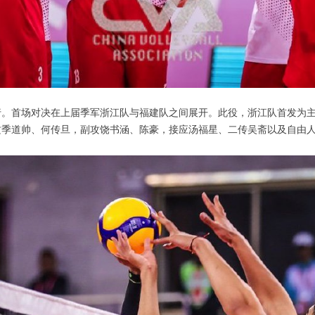
首场对决在上届季军浙江队与福建队之间展开。此役，浙江队首发为主
攻季道帅、何传旦，副攻饶书涵、陈豪，接应汤福星、二传吴斋以及自由