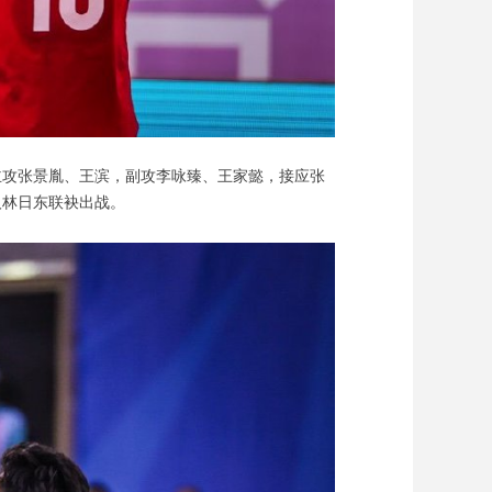
攻张景胤、王滨，副攻李咏臻、王家懿，接应张
人林日东联袂出战。