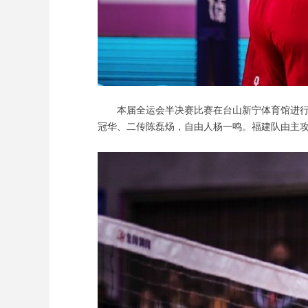
本届全运会半决赛比赛在台山新宁体育馆进行。
冠华、二传陈磊炀，自由人杨一鸣。福建队由主