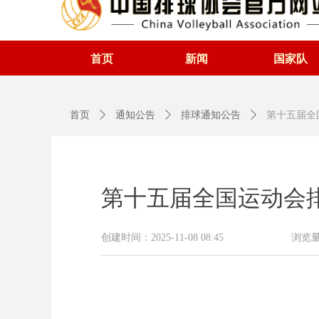
首页
新闻
国家队
首页
ꄲ
通知公告
ꄲ
排球通知公告
ꄲ
第十五届全
第十五届全国运动会排
创建时间：
2025-11-08
08:45
浏览