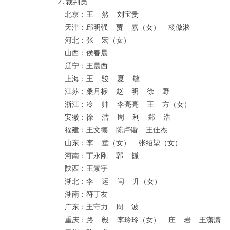
2.裁判员
北京：王 然 刘宝贵
天津：邱明强 贾 嘉（女） 杨傲淞
河北：张 宏（女）
山西：侯春晨
辽宁：王晨西
上海：王 骏 夏 敏
江苏：桑月标 赵 明 徐 野
浙江：冷 帅 李亮亮 王 方（女）
安徽：徐 洁 周 利 郑 浩
福建：王文德 陈卢锴 王佳杰
山东：李 童（女） 张绍堃（女）
河南：丁永刚 郭 巍
陕西：王景宇
湖北：李 运 闫 升（女）
湖南：符丁友
广东：王守力 周 波
重庆：路 毅 李玲玲（女） 庄 岩 王潇潇