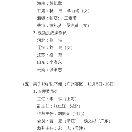
海南：韩旭章
甘肃：杨 浩 李百瑜（女）
新疆：帕塔尔.玉素甫
香港：黄礼贤 梁燕茵（女）
3.视频挑战操作员
河北：张 浩
辽宁：刘 曼（女）
江苏：柳 翔
山东：李海东
云南：张承志
（五）男子18岁以下组（广州赛区，11月5日-16日）
1.管理委员会
主任：李 琛（上海）
副主任：张仁江（湖北）
仲裁主任：刘殿春（河北）
委员：曹 宏（浙江） 杨文彬（广东）
裁判主任：宋 志（天津）