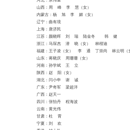
河北：佘伟重
山西：周 峰 李 慧（女）
内蒙古：杨 旭 李 媚（女）
辽宁：曲有境
上海：唐济民
江苏：颜晓晖 刘 瑞 陆金冬 韩 健
浙江：马琛杰 潜 晓（女） 林楷迪
福建：王子凌（女） 李 通 丁崇尚 林云明
山东：蒋晓庆 周珊珊（女）
河南：孙学斌 王 立
陕西：赵 阳（女）
湖北：闫小申 谢 诚
广东：尹奇军 梁超洋
广西：赵天一
四川：张怡丹 程海波
云南：黄光伟
甘肃：杜 霄
宁夏：刘 欢