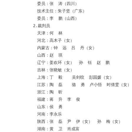
委员：张 涛（四川）
技术主任：朱子坚（广东）
委员：李 鹏（山西）
2.裁判员
天津：何 林
河北：高木子（女）
内蒙古：钟 远 吕 丹（女）
山西：赵 琪
辽宁：姜欢环（女） 孙 钰 赵 鹏
吉林：张晓敏（女）
上海：丁 毅 吴剑旼 彭园媛（女）
江苏：陶 磊 骆 勇 卢小悟 时倩雯（女
浙江：陶 昕
福建：蒋 升 李 俊
山东：侯 勇
河南：李永乐
陕西：张 磊 尹 伊（女） 孙 梅（女）
湖南：黄 卫 肖成富