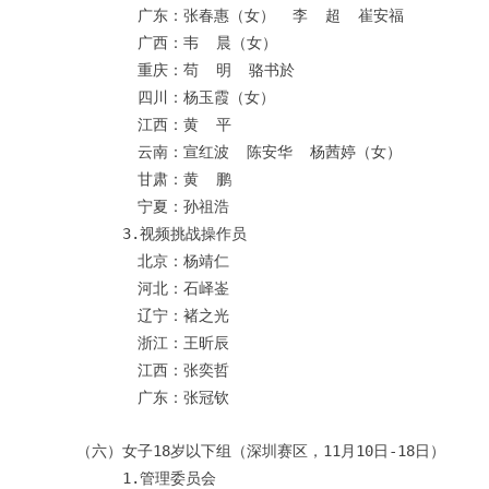
广东：张春惠（女） 李 超 崔安福
广西：韦 晨（女）
重庆：苟 明 骆书於
四川：杨玉霞（女）
江西：黄 平
云南：宣红波 陈安华 杨茜婷（女）
甘肃：黄 鹏
宁夏：孙祖浩
3.视频挑战操作员
北京：杨靖仁
河北：石峄崟
辽宁：褚之光
浙江：王昕辰
江西：张奕哲
广东：张冠钦
（六）女子18岁以下组（深圳赛区，11月10日-18日）
1.管理委员会