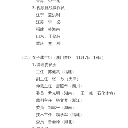
香港：钟士礼
3.视频挑战操作员
辽宁：盖洪利
江苏：李 必
福建：林海南
山东: 于晓伟
重庆：蹇 朴
（二）女子成年组（澳门赛区，11月7日-19日）
1.管理委员会
主任：苏健武（福建）
副主任：张 欣（天津）
仲裁主任：唐照华（四川）
委员：尹光明（湖南） 王 峰（石化体协）
裁判主任：骆文棽（浙江）
委员：邹斌平（湖南）
技术主任：魏学军（福建）
委员：晋会峰（湖北）