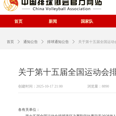
首页
新闻
国家队
首页
ꄲ
通知公告
ꄲ
排球通知公告
ꄲ
关于第十五届全国运动
关于第十五届全国运动会
创建时间：
2025-10-17
21:00
浏览量：
8890
各有关单位：