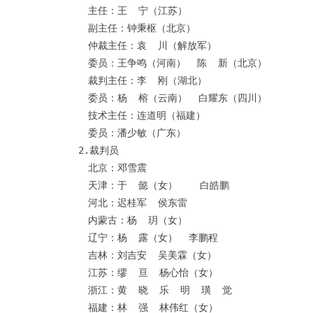
主任：王 宁（江苏）
副主任：钟秉枢（北京）
仲裁主任：袁 川（解放军）
委员：王争鸣（河南） 陈 新（北京）
裁判主任：李 刚（湖北）
委员：杨 榕（云南） 白耀东（四川）
技术主任：连道明（福建）
委员：潘少敏（广东）
2.裁判员
北京：邓雪震
天津：于 懿（女） 白皓鹏
河北：迟桂军 侯东雷
内蒙古：杨 玥（女）
辽宁：杨 露（女） 李鹏程
吉林：刘吉安 吴美霖（女）
江苏：缪 亘 杨心怡（女）
浙江：黄 晓 乐 明 璜 觉
福建：林 强 林伟红（女）