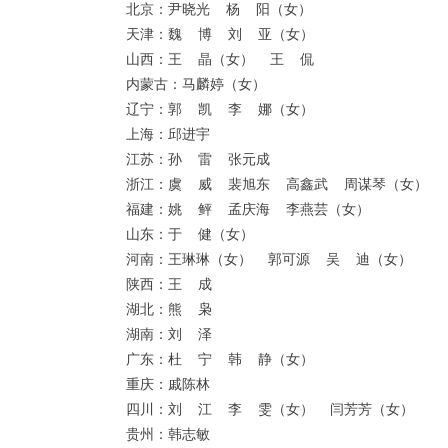
北京：尹晓光 杨 阳（女）
天津：魏 博 刘 亚（女）
山西：王 晶（女） 王 侃
内蒙古：马麟婷（女）
辽宁：郭 凯 李 娜（女）
上海：邱进宇
江苏：孙 雷 张元成
浙江：虞 威 裴旭东 高鑫武 周谋琴（女）
福建：姚 鲆 孟庆海 李燕芸（女）
山东：于 健（女）
河南：王琳琳（女） 郭可源 吴 迪（女）
陕西：王 成
湖北：熊 枭
湖南：刘 泽
广东：杜 宁 韩 静（女）
重庆：戚陈林
四川：刘 江 李 雯（女） 闫芳芳（女）
贵州：韩志敏