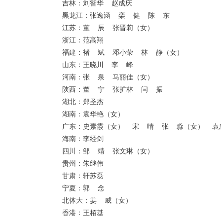
吉林：刘智华 赵成庆
黑龙江：张逸涵 栾 健 陈 东
江苏：董 辰 张晋莉（女）
浙江：范高翔
福建：褚 斌 邓小荣 林 静（女）
山东：王晓川 李 峰
河南：张 泉 马丽佳（女）
陕西：董 宁 张扩林 闫 振
湖北：郑圣杰
湖南：袁华艳（女）
广东：史素霞（女） 宋 晴 张 淼（女）
海南：李经剑
四川：邹 靖 张文琳（女）
贵州：朱继伟
甘肃：轩苏磊
宁夏：郭 念
北体大：姜 威（女）
香港：王栢基