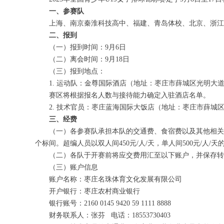
一、参赛队
上海、南京秦淮科技高中、福建、青岛体校、北京、浙江、
二、报到
（一）报到时间：9月6日
（二）离会时间：9月18日
（三）报到地点：
1. 运动队：金尊国际酒店（地址：枣庄市薛城区光明大道
赛区将根据报名人数与接待能力确定入驻酒店名单。
2. 技术官员：枣庄蓝海国际大饭店（地址：枣庄市薛城区新
三、经费
（一）各参赛队承担本队的交通费、食宿费以及其他相关费用。
个标间。超编人员以双人间450元/人/天，单人间500元/人
（二）各队于开赛前将应交费用汇至以下账户，并保存转账凭证
（三）账户信息
账户名称：枣庄名珠体育文化发展有限公司
开户银行：枣庄农村商业银行
银行账号：2160 0145 9420 59 1111 8888
财务联系人：张芬 电话：18553730403