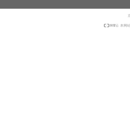
京
本网站