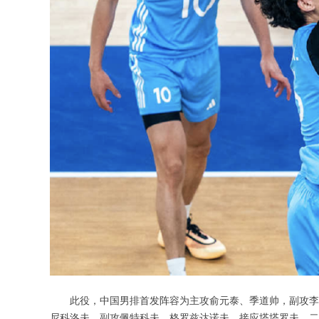
此役，中国男排首发阵容为主攻俞元泰、季道帅，副攻李咏
尼科洛夫，副攻佩特科夫、格罗兹达诺夫，接应塔塔罗夫、二