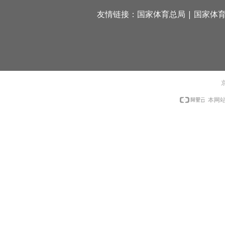
友情链接：
国家体育总局
|
国家体
京
本网站