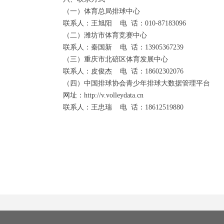
（一）体育总局排球中心
联系人：王旭阳 电 话：010-87183096
（二）潍坊市体育竞赛中心
联系人：秦国新 电 话：13905367239
（三）重庆市北碚区体育发展中心
联系人：皮俊杰 电 话：18602302076
（四）中国排球协会青少年排球大数据管理平台
网址：http://v.volleydata.cn
联系人：王忠瑞 电 话：18612519880
体育总局排
2025年7