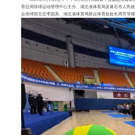
育总局排球运动管理中心主办，湖北省体育局及黄石市人民政
众排球部主任李国东、湖北省体育局群众体育处处长周芳等领