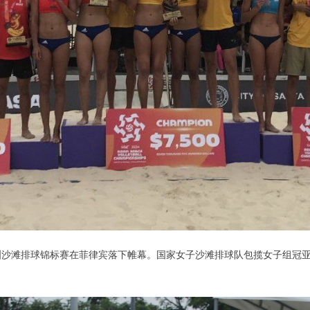
亚洲沙滩排球锦标赛在菲律宾落下帷幕。国家女子沙滩排球队包揽女子组冠亚