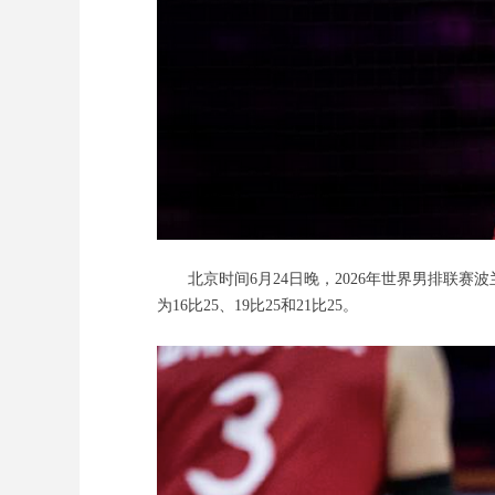
北京时间6月24日晚，2026年世界男排联赛
为16比25、19比25和21比25。