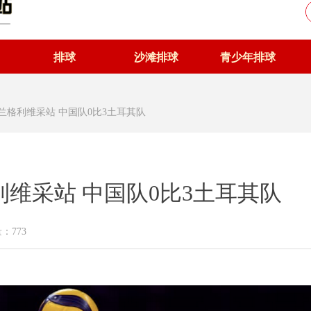
排球
沙滩排球
青少年排球
兰格利维采站 中国队0比3土耳其队
维采站 中国队0比3土耳其队
量：
773