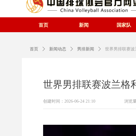
首页
新闻
国家队
首页
ꄲ
新闻动态
ꄲ
男排新闻
ꄲ
世界男排联赛波
世界男排联赛波兰格利
创建时间：
2026-06-24
21:10
浏览