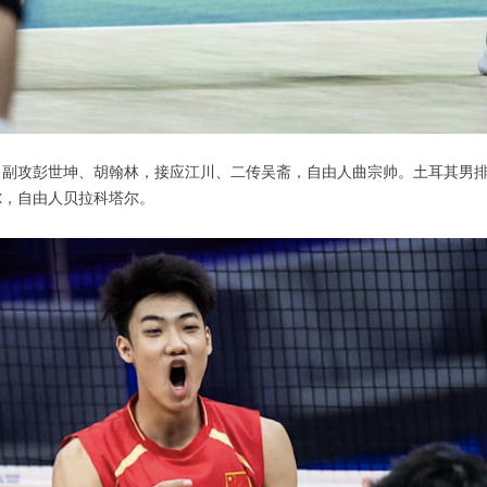
攻彭世坤、胡翰林，接应江川、二传吴斋，自由人曲宗帅。土耳其男排
尔，自由人贝拉科塔尔。