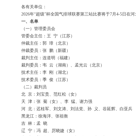
各有关单位：
2026年“超级”杯全国气排球联赛第三站比赛将于7月4-5
一、名单
（一）管理委员会
管委会主任：王 宁（江苏）
仲裁主任：郭 璋（北京）
仲裁委员：张 鹏（新疆）
裁判主任：连道明（福建）
裁判委员：韦 云（湖南）、孟光云（北京）
技术主任：李 刚（湖北）
技术委员：季 俊（江苏）
（二）裁判员
北 京：刘宝贵、范红松（女）
天 津：张 菊（女）、李 猛、谢力强
河 北：迟桂军、刘文涛、刘法党、孙 义、谷延辉、白亚兵
黑龙江：徐海洋、张祖衡
吉 林：孟 晓
辽 宁：冯 超、厉晓婕（女）