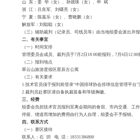
山 东：姜 华（女）、孙德珠（女）、申 斌
浙 江：吕良军、刘曙亮（女）
宁 夏：陈嘉乐（女）、曹晓鹏（女）
解放军：刘聪聪（女）
（三）辅助裁判（记录员、司线员等）由当地组委会派出并报
二、有关事宜
（一）时间安排
管理委员会成员、裁判员于7月2日18:00前报到，7月6日12:0
（二）报到地点
翠云山旅游度假区星辰古公寓
（三）有关要求
1.技术官员须于报到前登录“中国排球协会排球信息管理平台
2.裁判员赴赛区请自备执裁装备和等级胸徽。
三、经费
组委会负担技术官员报到至离会期间的食宿、市内交通、工作
停留、绕道而增加的费用由行为人自理，组委会不予报销。
四、联系方式
（一）赛区接待
联系人：石 玥 电 话：18331386800