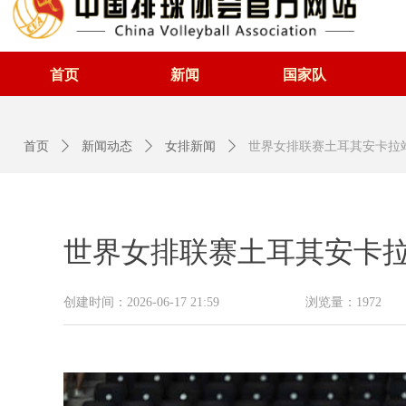
首页
新闻
国家队
首页
ꄲ
新闻动态
ꄲ
女排新闻
ꄲ
世界女排联赛土耳其安卡拉站
世界女排联赛土耳其安卡拉
创建时间：
2026-06-17
21:59
浏览量：
1972