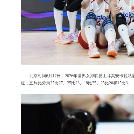
北京时间6月17日，2026年世界女排联赛土耳其安卡拉
红，五局比分为25比27、25比23、18比25、25比20和15比6。