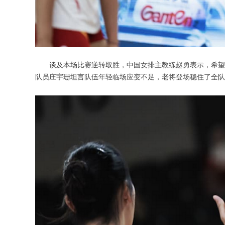
谈及本场比赛逆转取胜，中国女排主教练赵勇表示，希望每
队员庄宇珊坦言队伍年轻临场应变不足，老将登场稳住了全队