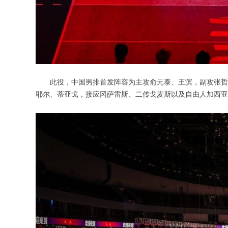
此役，中国男排首发阵容为主攻俞元泰、王滨，副攻张哲嘉
耶尔、蒂亚戈，接应冈萨雷斯、二传戈麦斯以及自由人加西亚