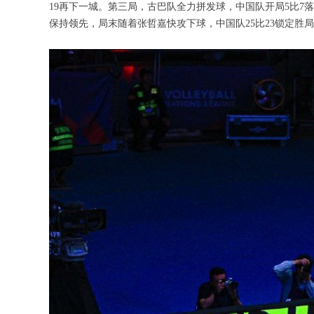
19再下一城。第三局，古巴队全力拼发球，中国队开局5比
保持领先，局末随着张哲嘉快攻下球，中国队25比23锁定胜局