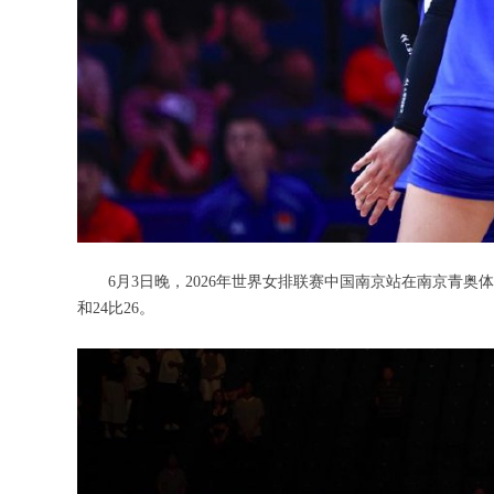
6月3日晚，2026年世界女排联赛中国南京站在南京青奥体育
和24比26。