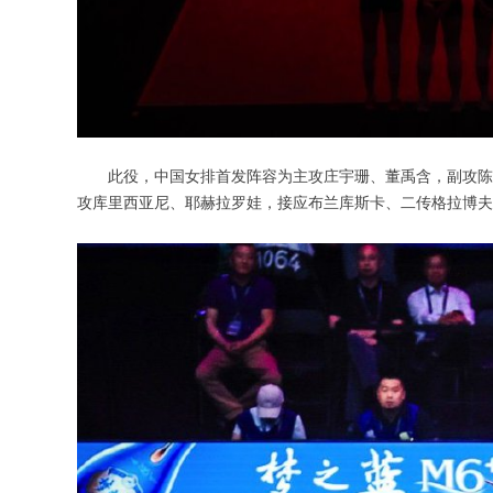
此役，中国女排首发阵容为主攻庄宇珊、董禹含，副攻陈厚
攻库里西亚尼、耶赫拉罗娃，接应布兰库斯卡、二传格拉博夫