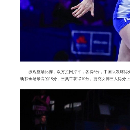
纵观整场比赛，双方拦网持平，各得6分，中国队发球得分1比
斩获全场最高的18分，王奥芊获得10分。捷克女排三人得分上