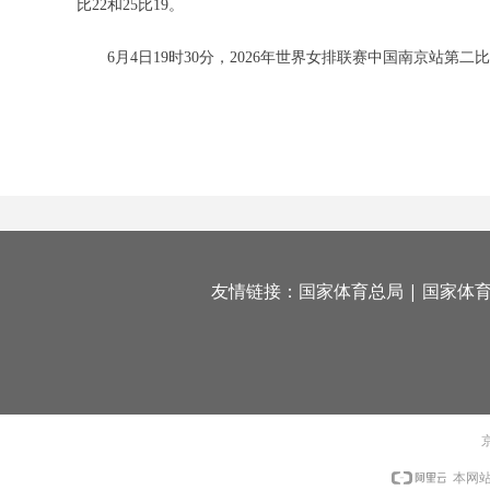
比22和25比19。
6月4日19时30分，2026年世界女排联赛中国南京站第
友情链接：
国家体育总局
|
国家体
京
本网站