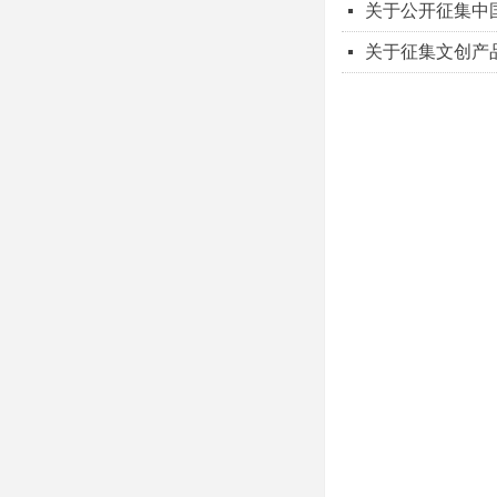
关于公开征集中
넷
关于征集文创产
넷