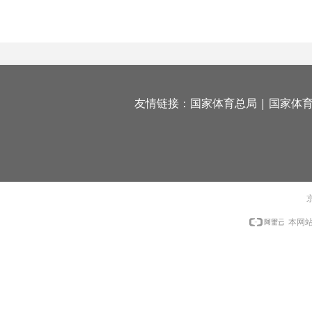
友情链接：
国家体育总局
|
国家体
京
本网站