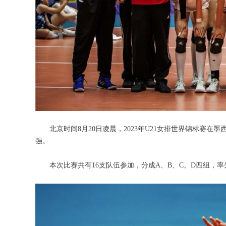
北京时间8月20日凌晨，2023年U21女排世界锦标赛在
强。
本次比赛共有16支队伍参加，分成A、B、C、D四组，率