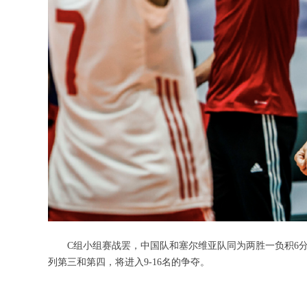
C组小组赛战罢，中国队和塞尔维亚队同为两胜一负积6分
列第三和第四，将进入9-16名的争夺。