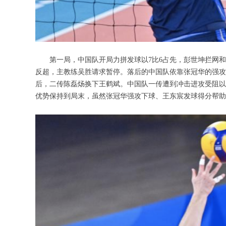
第一局，中国队开局力拼发球以7比6占先，彭世坤拦网和发
反超，主教练吴胜请求暂停。落后的中国队依靠张冠华的强攻突
后，二传陈磊炀换下王鹤斌。中国队一传遭到冲击进攻受阻以1
优势保持到局末，虽然张冠华强攻下球、王东宸发球得分帮助队