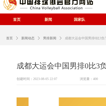
首页
新闻
国家队
首页
ꄲ
新闻动态
ꄲ
男排新闻
ꄲ
成都大运会中国男排0比3负
成都大运会中国男排0比3
创建时间：
2023-08-05
22:07
浏览量：
400