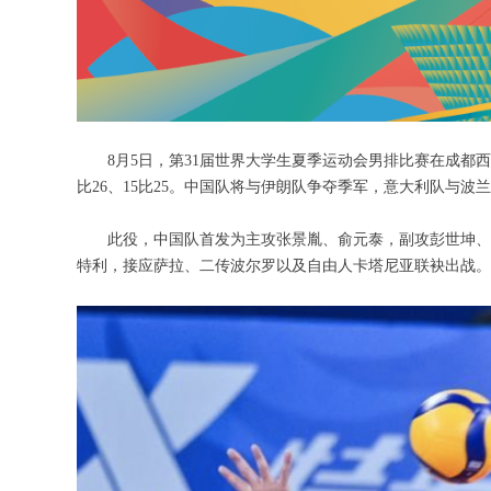
8月5日，第31届世界大学生夏季运动会男排比赛在成都西南
比26、15比25。中国队将与伊朗队争夺季军，意大利队与波
此役，中国队首发为主攻张景胤、俞元泰，副攻彭世坤、李
特利，接应萨拉、二传波尔罗以及自由人卡塔尼亚联袂出战。