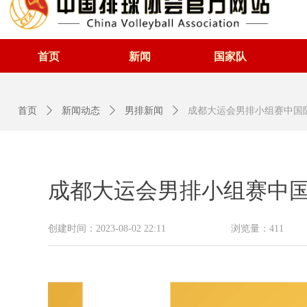
首页
新闻
国家队
首页
ꄲ
新闻动态
ꄲ
男排新闻
ꄲ
成都大运会男排小组赛中国队
成都大运会男排小组赛中国
创建时间：
2023-08-02
22:11
浏览量：
411