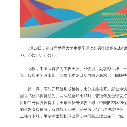
7月29日，第31届世界大学生夏季运动会男排比赛在成都西
33、25比19、25比23。
此役，中国队首发为主攻王滨、邓忻朋，副攻彭世坤、王东
大，接应甲斐孝太郎、二传山本龙以及自由人高木启士郎联袂
第一局，两队开局就形成相持，比分未能拉开。彭世坤快攻得
国队15比13保持领先。两队战至19比17时，张冠华反击强
忻朋二号位强攻得手，王东宸反击快攻下球，中国队22比19
的跳发直接得分，双方战至22平。23平后，彭世坤快攻得手
二强攻下球，甲斐孝太郎扣球出界，中国队35比33先下一城。