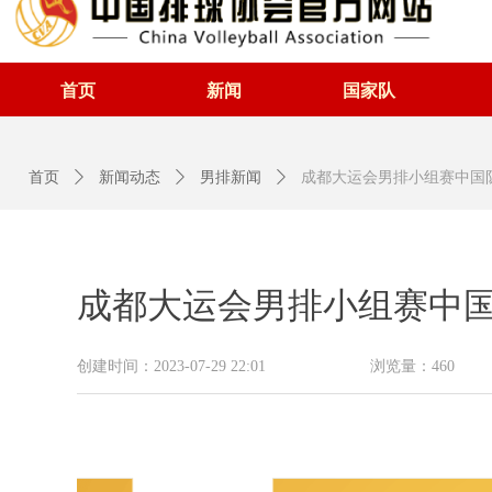
首页
新闻
国家队
首页
ꄲ
新闻动态
ꄲ
男排新闻
ꄲ
成都大运会男排小组赛中国
成都大运会男排小组赛中国
创建时间：
2023-07-29
22:01
浏览量：
460