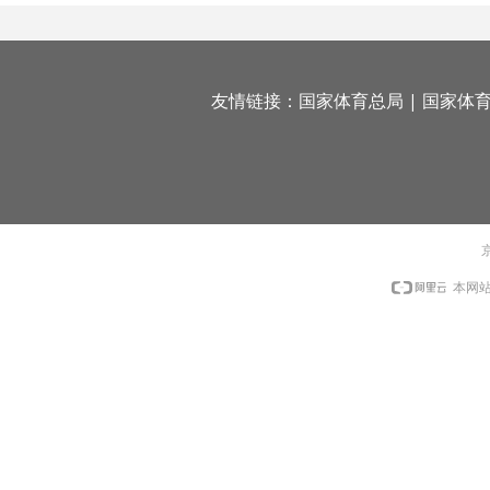
友情链接：
国家体育总局
|
国家体
京
本网站