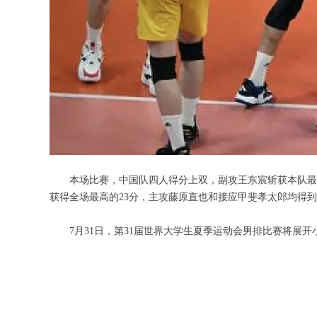
本场比赛，中国队四人得分上双，副攻王东宸斩获本队最高的
获得全场最高的23分，主攻藤原直也和接应甲斐孝太郎均得到
7月31日，第31届世界大学生夏季运动会男排比赛将展开