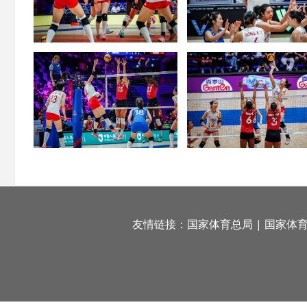
友情链接：
国家体育总局
|
国家体