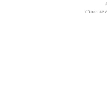
京
本网站