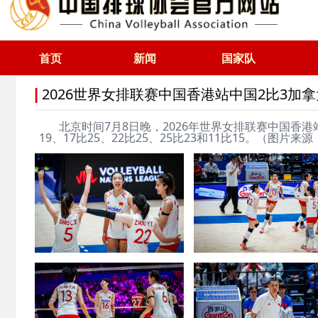
首页
新闻
国家队
2026世界女排联赛中国香港站中国2比3加拿
|
北京时间7月8日晚，2026年世界女排联赛中国香港
19、17比25、22比25、25比23和11比15。（图片